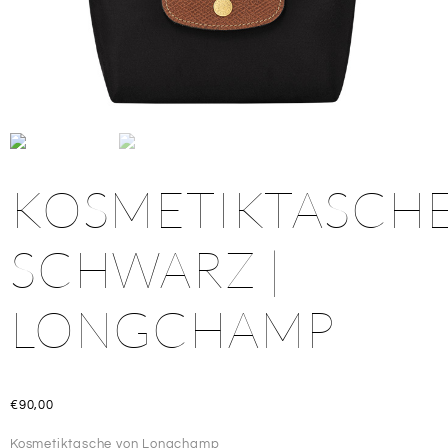
KOSMETIKTASCH
SCHWARZ |
LONGCHAMP
€
90,00
Kosmetiktasche
von Longchamp