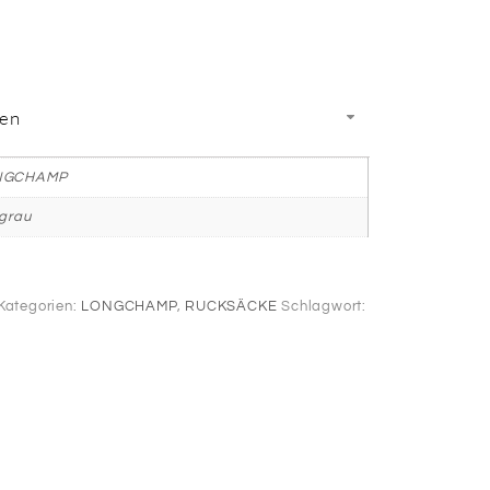
nen
NGCHAMP
lgrau
Kategorien:
LONGCHAMP
,
RUCKSÄCKE
Schlagwort: