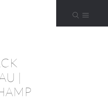
ACK
AU |
HAMP